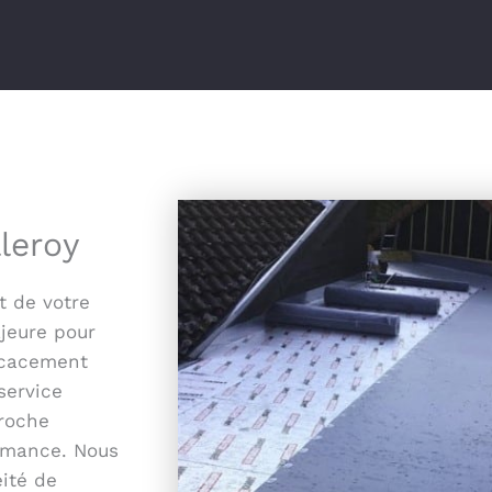
lleroy
t de votre
ajeure pour
ficacement
service
proche
ormance. Nous
ité de