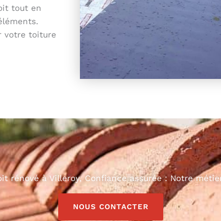
oit tout en
éléments.
 votre toiture
oit rénové à Villeroy, Confiance assurée : Notre métier
NOUS CONTACTER