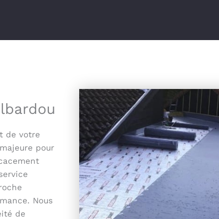
ilbardou
t de votre
 majeure pour
ficacement
service
proche
ormance. Nous
ité de