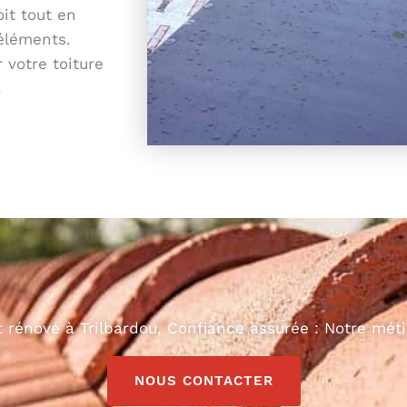
oit tout en
éléments.
 votre toiture
.
t rénové à Trilbardou, Confiance assurée : Notre méti
NOUS CONTACTER