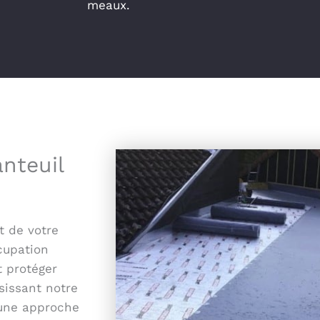
meaux.
anteuil
t de votre
cupation
t protéger
sissant notre
 une approche