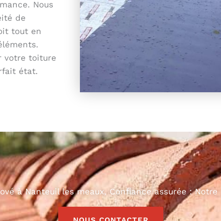
ormance. Nous
ité de
oit tout en
éléments.
 votre toiture
fait état.
nové à Nanteuil les meaux, Confiance assurée : Notre 
NOUS CONTACTER