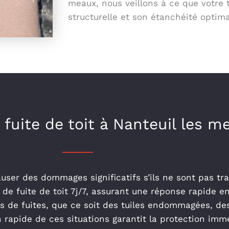
meaux, nous veillons à ce que votre t
structurelle et son étanchéité optima
fuite de toit à Nanteuil les m
auser des dommages significatifs s’ils ne sont pas tr
de fuite de toit 7j/7, assurant une réponse rapide en
s de fuites, que ce soit des tuiles endommagées, des
rapide de ces situations garantit la protection imméd