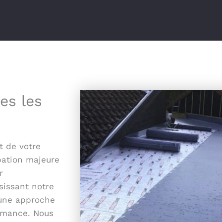
les les
t de votre
upation majeure
r
sissant notre
 une approche
ormance. Nous