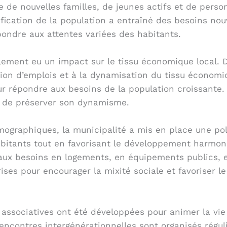
e de nouvelles familles, de jeunes actifs et de person
ification de la population a entraîné des besoins no
épondre aux attentes variées des habitants.
ement eu un impact sur le tissu économique local. D
réation d’emplois et à la dynamisation du tissu économ
our répondre aux besoins de la population croissante
et de préserver son dynamisme.
graphiques, la municipalité a mis en place une po
s habitants tout en favorisant le développement harm
aux besoins en logements, en équipements publics, e
prises pour encourager la mixité sociale et favoriser 
et associatives ont été développées pour animer la vie 
rencontres intergénérationnelles sont organisés régul