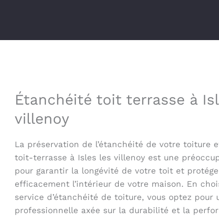
Étanchéité toit terrasse à Is
villenoy
La préservation de l’étanchéité de votre toiture e
toit-terrasse à Isles les villenoy est une préocc
pour garantir la longévité de votre toit et protége
efficacement l’intérieur de votre maison. En choi
service d’étanchéité de toiture, vous optez pour
professionnelle axée sur la durabilité et la perf