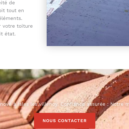
ité de
oit tout en
éléments.
 votre toiture
t état.
énové à Isles les villenoy, Confiance assurée : Notre m
NOUS CONTACTER