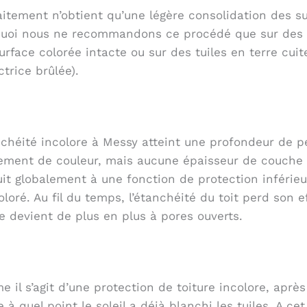
aitement n’obtient qu’une légère consolidation des sur
uoi nous ne recommandons ce procédé que sur des tu
urface colorée intacte ou sur des tuiles en terre cu
ctrice brûlée).
nchéité incolore à Messy atteint une profondeur de p
ement de couleur, mais aucune épaisseur de couche n
it globalement à une fonction de protection inférie
coloré. Au fil du temps, l’étanchéité du toit perd son 
ée devient de plus en plus à pores ouverts.
 il s’agit d’une protection de toiture incolore, après
e à quel point le soleil a déjà blanchi les tuiles. A ce