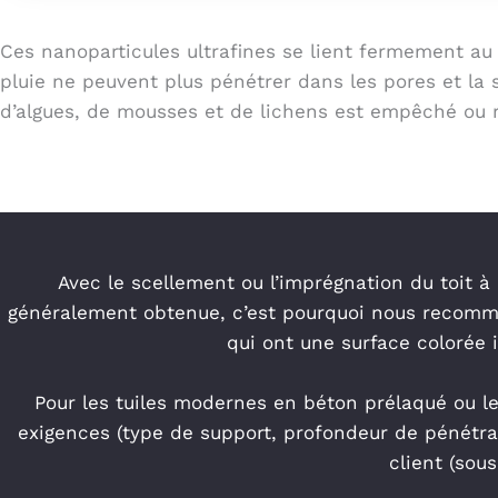
Ces nanoparticules ultrafines se lient fermement au
pluie ne peuvent plus pénétrer dans les pores et la s
d’algues, de mousses et de lichens est empêché ou r
Avec le scellement ou l’imprégnation du toit à
généralement obtenue, c’est pourquoi nous recomma
qui ont une surface colorée i
P
our les tuiles modernes en béton prélaqué ou les
exigences (type de support, profondeur de pénétratio
client (sou