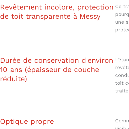
Revêtement incolore, protection
Ce tr
pourq
de toit transparente à Messy
une s
prote
Durée de conservation d'environ
L’éta
revêt
10 ans (épaisseur de couche
condu
réduite)
toit 
trait
Optique propre
Comme
visibl