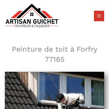
Aller
au
contenu
Peinture de toit à Forfry
77165