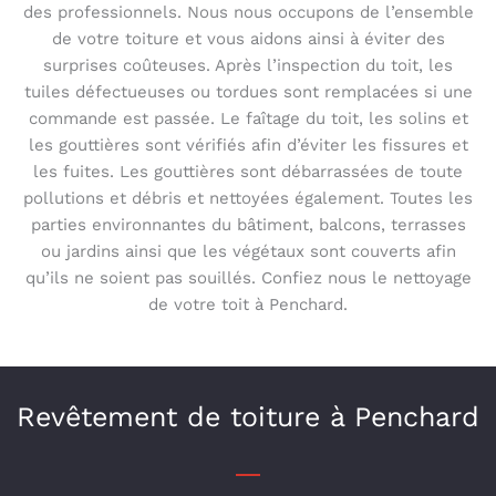
des professionnels. Nous nous occupons de l’ensemble
de votre toiture et vous aidons ainsi à éviter des
surprises coûteuses. Après l’inspection du toit, les
tuiles défectueuses ou tordues sont remplacées si une
commande est passée. Le faîtage du toit, les solins et
les gouttières sont vérifiés afin d’éviter les fissures et
les fuites. Les gouttières sont débarrassées de toute
pollutions et débris et nettoyées également. Toutes les
parties environnantes du bâtiment, balcons, terrasses
ou jardins ainsi que les végétaux sont couverts afin
qu’ils ne soient pas souillés. Confiez nous le nettoyage
de votre toit à Penchard.
Revêtement de toiture à Penchard