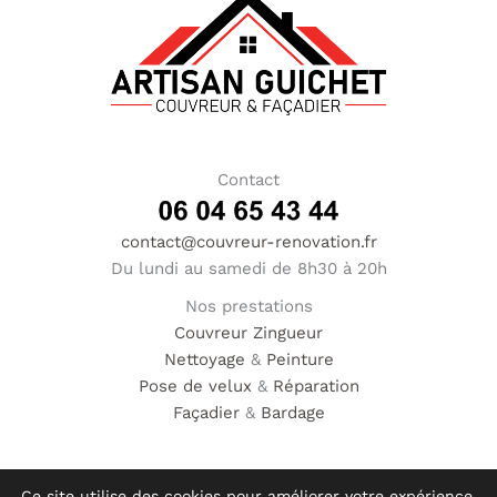
Contact
contact@couvreur-renovation.fr
Du lundi au samedi de 8h30 à 20h
Nos prestations
Couvreur
Zingueur
Nettoyage
&
Peinture
Pose de velux
&
Réparation
Façadier
&
Bardage
Ce site utilise des cookies pour améliorer votre expérience.