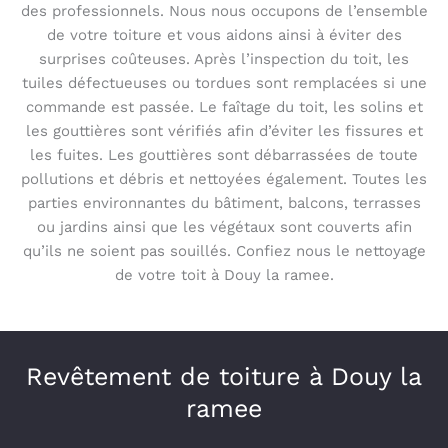
des professionnels. Nous nous occupons de l’ensemble
de votre toiture et vous aidons ainsi à éviter des
surprises coûteuses. Après l’inspection du toit, les
tuiles défectueuses ou tordues sont remplacées si une
commande est passée. Le faîtage du toit, les solins et
les gouttières sont vérifiés afin d’éviter les fissures et
les fuites. Les gouttières sont débarrassées de toute
pollutions et débris et nettoyées également. Toutes les
parties environnantes du bâtiment, balcons, terrasses
ou jardins ainsi que les végétaux sont couverts afin
qu’ils ne soient pas souillés. Confiez nous le nettoyage
de votre toit à Douy la ramee.
Revêtement de toiture à Douy la
ramee