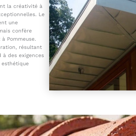
t la créativité à
xceptionnelles. Le
ent une
mais confère
it à Pommeuse.
ation, résultant
d à des exigences
 esthétique