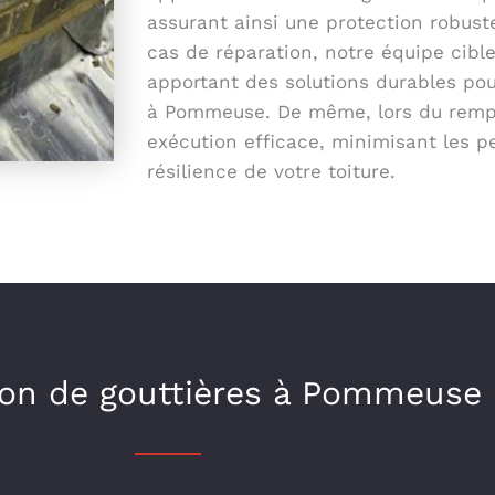
assurant ainsi une protection robuste
cas de réparation, notre équipe cibl
apportant des solutions durables pour
à Pommeuse. De même, lors du rempl
exécution efficace, minimisant les p
résilience de votre toiture.
tion de gouttières à Pommeuse