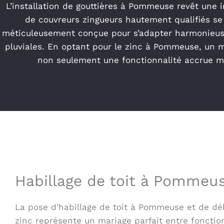
L’installation de gouttières à Pommeuse revêt une i
de couvreurs zingueurs hautement qualifiés se 
méticuleusement conçue pour s’adapter harmonieuse
pluviales. En optant pour le zinc à Pommeuse, un m
non seulement une fonctionnalité accrue ma
Habillage de toit à Pommeu
La pose d’habillage de toit à Pommeuse et de dé
zinc représente un mariage parfait entre fonction