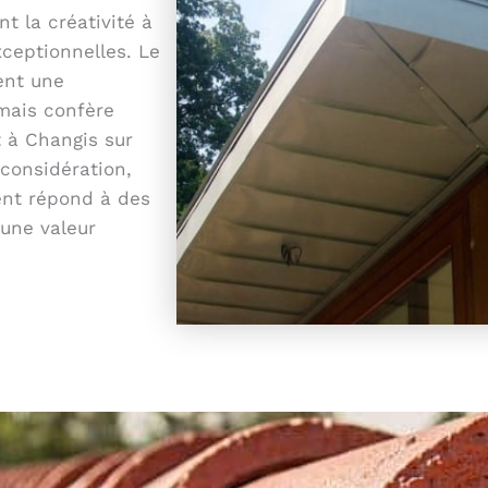
t la créativité à
xceptionnelles. Le
ent une
mais confère
t à Changis sur
considération,
ent répond à des
une valeur