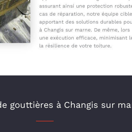
assurant ainsi une protection robuste
cas de réparation, notre équipe cibl
apportant des solutions durables pour
à Changis sur marne. De même, lors 
une exécution efficace, minimisant l
la résilience de votre toiture.
 de gouttières à Changis sur m