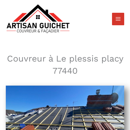
Aller
au
contenu
Couvreur à Le plessis placy
77440