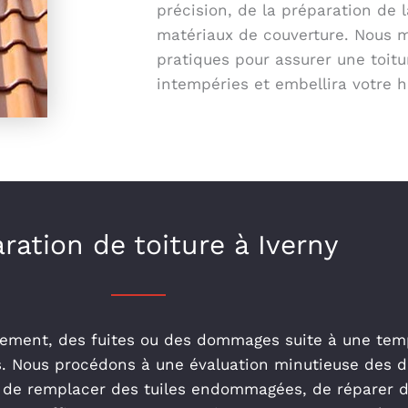
précision, de la préparation de 
matériaux de couverture. Nous m
pratiques pour assurer une toitu
intempéries et embellira votre h
ration de toiture à Iverny
lissement, des fuites ou des dommages suite à une te
. Nous procédons à une évaluation minutieuse des d
e de remplacer des tuiles endommagées, de réparer des