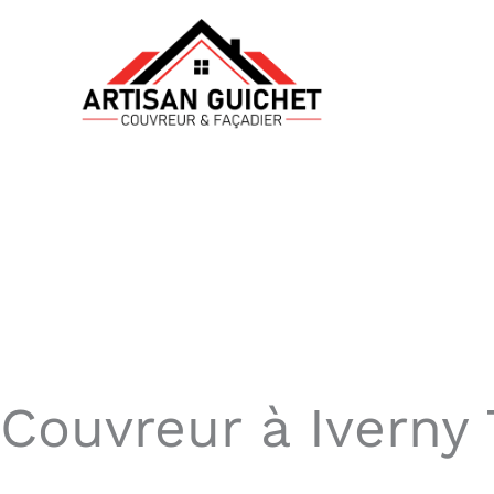
Aller
au
contenu
Couvreur à Iverny