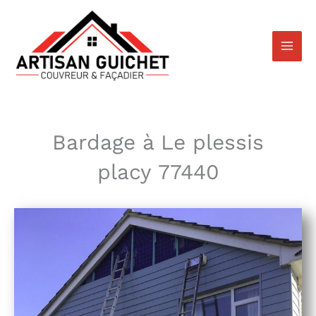
Aller
au
contenu
Bardage à Le plessis
placy 77440