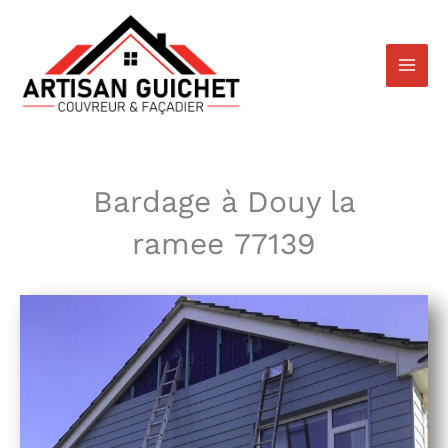
Aller
au
contenu
Bardage à Douy la
ramee 77139